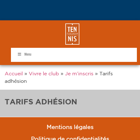
Menu
Accueil
»
Vivre le club
»
Je m’inscris
»
Tarifs
adhésion
TARIFS ADHÉSION
Mentions légales
Politique de confidentialités