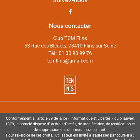
Suivez-nous
Nous contacter
Club TCM Flins
53 Rue des Bleuets, 78410 Flins-sur-Seine
Tél : 01 30 90 99 76
tcmflins@gmail.com
Conformément à l’article 39 de la loi « Informatique et Libertés » du 6 janvier
1979, le licencié dispose d’un droit d’accès, de modification, de rectification et
de suppression des données le concernant.
Pour l’exercice de ces droits, l’utilisateur est invité à s’adresser par courriel à :