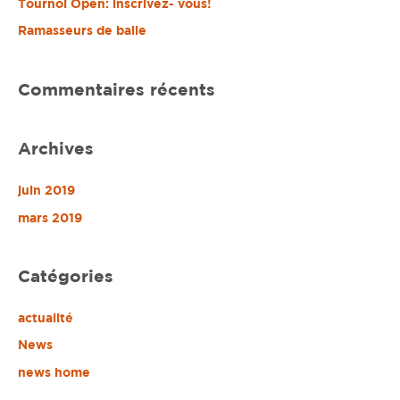
Tournoi Open: inscrivez- vous!
r
Ramasseurs de balle
c
h
Commentaires récents
e
r
Archives
:
juin 2019
mars 2019
Catégories
actualité
News
news home