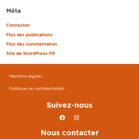
Méta
Connexion
Flux des publications
Flux des commentaires
Site de WordPress-FR
Mentions légales
Politique de confidentialités
Suivez-nous
F
I
a
n
c
s
Nous contacter
e
t