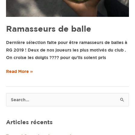
Ramasseurs de balle
Dernière sélection faite pour être ramasseurs de balles à
RG 2019 ! Deux de nos joueurs les plus motivés du club .
On croise les doigts ???? pour qu’ils soient pris
Read More »
R
e
c
Articles récents
h
e