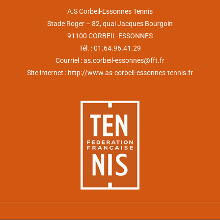
b
a
o
g
A.S Corbeil-Essonnes Tennis
o
r
Stade Roger – 82, quai Jacques Bourgoin
k
a
m
91100 CORBEIL-ESSONNES
Tél. : 01.64.96.41.29
Courriel :
as.corbeil-essonnes@fft.fr
Site internet :
http://www.as-corbeil-essonnes-tennis.fr