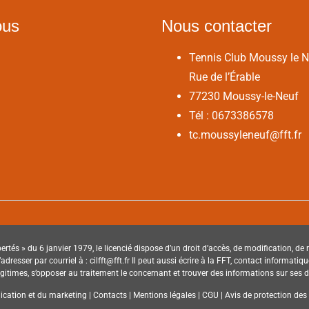
ous
Nous contacter
Tennis Club Moussy le 
Rue de l’Érable
77230 Moussy-le-Neuf
Tél : 0673386578
tc.moussyleneuf@fft.fr
ertés » du 6 janvier 1979, le licencié dispose d’un droit d’accès, de modification, d
à s’adresser par courriel à : cilfft@fft.fr Il peut aussi écrire à la FFT, contact informa
times, s’opposer au traitement le concernant et trouver des informations sur ses dro
ation et du marketing | Contacts | Mentions légales | CGU | Avis de protection des d