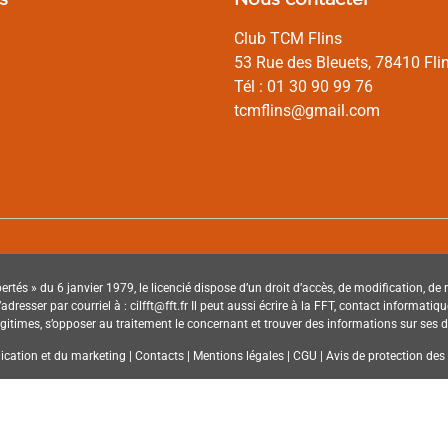
Club TCM Flins
53 Rue des Bleuets, 78410 Fli
Tél : 01 30 90 99 76
tcmflins@gmail.com
ertés » du 6 janvier 1979, le licencié dispose d’un droit d’accès, de modification, d
à s’adresser par courriel à : cilfft@fft.fr Il peut aussi écrire à la FFT, contact informa
times, s’opposer au traitement le concernant et trouver des informations sur ses dro
ation et du marketing | Contacts | Mentions légales | CGU | Avis de protection des d