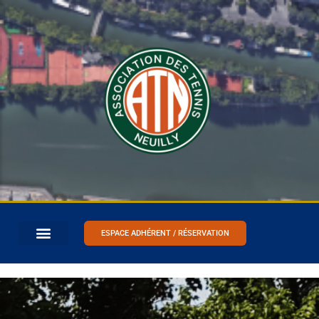
ESPACE ADHÉRENT / RÉSERVATION
Accueil
»
Je m’inscris au stage avec hébergement
(Hossegor)